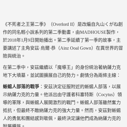
《不死者之王第二季》（Overlord II）是改編自丸山くがね創
作的同名輕小說系列的第二季動畫，由MADHOUSE製作，
於2018年1月9日開始播出。第二季延續了第一季的故事，主
要講述了主角安茲·烏爾·恭（Ainz Ooal Gown）在異世界的冒
險與統治。
在第二季中，安茲繼續以「魔導王」的身份統治著納薩力克
地下大墳墓，並試圖擴展自己的勢力。劇情分為兩條主線：
蜥蜴人部落的戰爭
：安茲決定征服附近的蜥蜴人部落，以展
示納薩力克的力量。他派出由守護者科塞特斯（Cocytus）領
導的軍隊，與蜥蜴人展開激烈的戰鬥。蜥蜴人部落雖然奮力
抵抗，但最終不敵納薩力克的強大力量。然而，安茲對蜥蜴
人的勇氣和團結感到敬佩，最終決定讓他們成為納薩力克的
附屬種族。