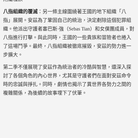
八指組織的覆滅
：另一條主線圍繞著王國的地下組織「八
指」展開。安茲為了鞏固自己的統治，決定剷除這個犯罪組
織。他派出守護者塞巴斯·強（Sebas Tian）和女僕團成員，對
八指進行打擊。與此同時，王國的一些貴族和冒險者也捲入
了這場鬥爭。最終，八指組織被徹底摧毀，安茲的勢力進一
步擴大。
第二季不僅展現了安茲作為統治者的冷酷與智慧，還深入探
討了各個角色的內心世界，尤其是守護者們在面對安茲命令
時的忠誠與掙扎。同時，劇情也揭示了異世界各勢力之間的
複雜關係，為後續的故事埋下了伏筆。