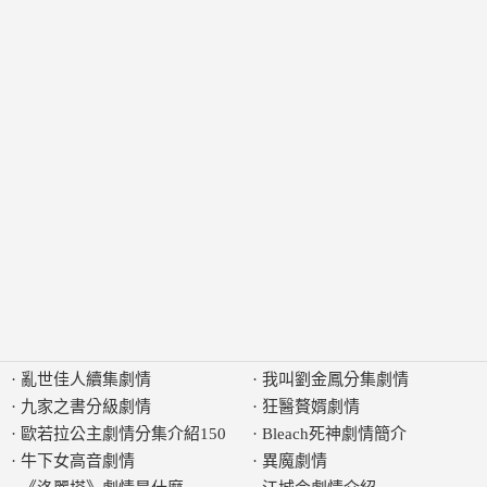
·
亂世佳人續集劇情
·
我叫劉金鳳分集劇情
·
九家之書分級劇情
·
狂醫贅婿劇情
·
歐若拉公主劇情分集介紹150
·
Bleach死神劇情簡介
·
牛下女高音劇情
·
異魔劇情