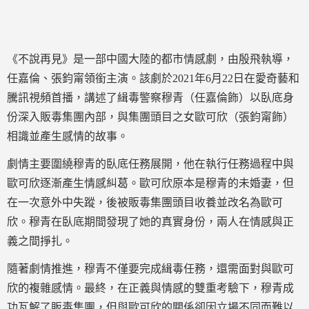
《不說再見》是一部中國大陸的都市情感劇，由殷飛執導，
任嘉倫、張鈞甯領銜主演。該劇於2021年6月22日在愛奇藝和
騰訊視頻首播，講述了緝毒警察穆青（任嘉倫飾）以臥底身
份深入販毒集團內部，與集團頭目之女歐可欣（張鈞甯飾）
相識並產生感情的故事。
劇情主要圍繞穆青的臥底任務展開，他在執行任務過程中與
歐可欣逐漸產生情感糾葛。歐可欣原本是穆青的未婚妻，但
在一次意外中失蹤，後被販毒集團頭目收養並改名為歐可
欣。穆青在臥底期間發現了她的真實身份，兩人在情感與正
義之間掙扎。
隨著劇情推進，穆青不僅要完成緝毒任務，還需面對與歐可
欣的複雜感情。最終，在正義與情感的雙重考驗下，穆青成
功瓦解了販毒集團，但與歐可欣的關係卻因立場不同而難以