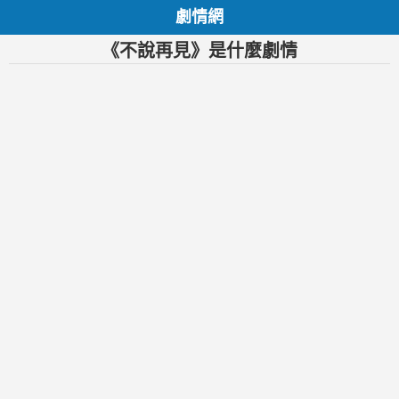
劇情網
《不說再見》是什麼劇情