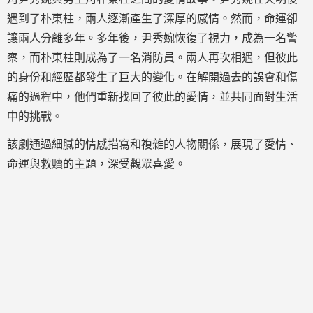
遇到了朴東柱，兩人逐漸產生了深厚的感情。然而，命運卻
讓兩人分離多年。多年後，尹秀婉恢復了視力，成為一名警
察，而朴東柱則成為了一名消防員。兩人再次相遇，但彼此
的身份和經歷都發生了巨大的變化。在解開過去的誤會和傷
痛的過程中，他們重新找回了彼此的愛情，並共同面對生活
中的挑戰。
該劇通過細膩的情感描寫和複雜的人物關係，展現了愛情、
命運與救贖的主題，深受觀眾喜愛。