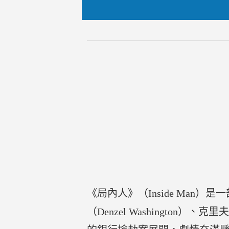
《局內人》（Inside Man）
（Denzel Washington）、