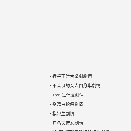
·
近乎正常音樂劇劇情
·
不善良的女人們分集劇情
·
1899是什麼劇情
·
劉濤白蛇傳劇情
·
模犯生劇情
·
無名天使3d劇情