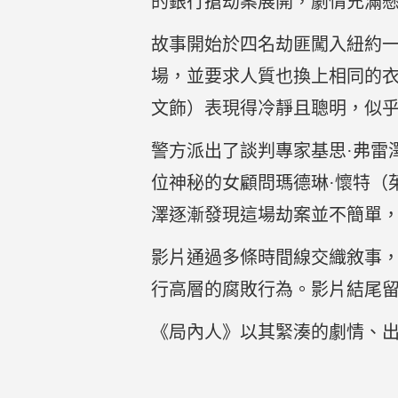
的銀行搶劫案展開，劇情充滿
故事開始於四名劫匪闖入紐約
場，並要求人質也換上相同的衣
文飾）表現得冷靜且聰明，似
警方派出了談判專家基思·弗雷
位神秘的女顧問瑪德琳·懷特（
澤逐漸發現這場劫案並不簡單
影片通過多條時間線交織敘事
行高層的腐敗行為。影片結尾
《局內人》以其緊湊的劇情、