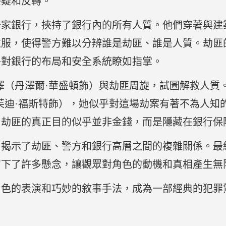
懸疑和反轉。
一家銀行，挾持了銀行內的所有人質。他們穿著與建
服，使得警方難以分辨誰是劫匪、誰是人質。劫匪的
乎對銀行的布局和安全系統瞭如指掌。
澤（丹澤爾·華盛頓飾）與劫匪周旋，試圖解救人質
茱迪·福斯特飾），她似乎對這場劫案有著不為人知
，劫匪的真正目的似乎並非金錢，而是隱藏在銀行保
，揭示了劫匪、警方和銀行高層之間的複雜關係。最
留下了許多懸念，讓觀眾對角色的動機和真相產生無
出色的表演和巧妙的敘事手法，成為一部經典的犯罪