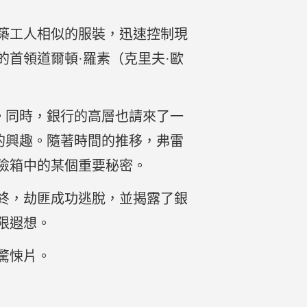
築工人相似的服裝，迅速控制現
首領道爾頓·羅素（克里夫·歐
。同時，銀行的高層也請來了一
的興趣。隨著時間的推移，弗雷
險箱中的某個重要秘密。
終，劫匪成功逃脫，並揭露了銀
限遐想。
驚悚片。