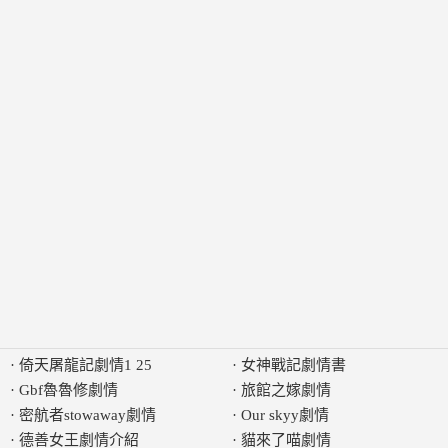
·
倚天屠龍記劇情1 25
·
女神戰記劇情書
·
Gbf魯魯修劇情
·
旅館之嫁劇情
·
密航者stowaway劇情
·
Our skyy劇情
·
德善女王劇情介紹
·
貓來了喵劇情