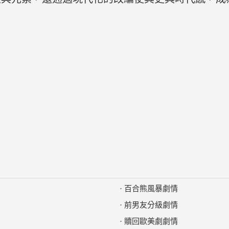
·
百合熊風暴劇情
·
前男友分級劇情
·
贖回歐美劇劇情