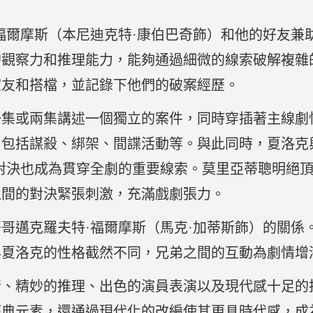
福爾摩斯（本尼迪克特·康伯巴奇飾）和他的好友兼助
的觀察力和推理能力，能夠通過細微的線索破解複雜
室友和搭檔，並記錄下他們的破案經歷。
一集或兩集講述一個獨立的案件，同時穿插著主線劇
，包括謀殺、綁架、間諜活動等。與此同時，夏洛克
對決也成為貫穿全劇的重要線索。莫里亞蒂聰明絕
之間的對決緊張刺激，充滿戲劇張力。
哥邁克羅夫特·福爾摩斯（馬克·加蒂斯飾）的關係
與夏洛克的性格截然不同，兄弟之間的互動為劇情增
情、精妙的推理、出色的演員表演以及現代感十足的
經典元素，還通過現代化的改編使其更具時代感，成