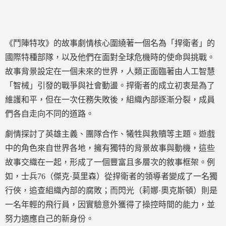
《鬥陣特攻》的故事劇情核心圍繞著一個名為「捍衛者」的
國際特種部隊，以及他們在面對全球危機時的使命與挑戰。
故事背景設定在一個未來的世界，人類正面臨著由人工智慧
「智械」引發的戰爭與社會動盪。捍衛者的成立初衷是為了
維護和平，但在一次任務失敗後，組織內部逐漸分裂，成員
們各自走向不同的道路。
劇情探討了英雄主義、團隊合作、犧牲與救贖等主題。遊戲
中的角色來自世界各地，擁有獨特的背景故事與動機，這些
故事交織在一起，形成了一個豐富且多層次的敘事框架。例
如，士兵76（傑克·莫里森）從捍衛者的領導者變成了一名獨
行俠，追查組織內部的腐敗；而閃光（莉娜·奧克斯頓）則是
一名年輕的飛行員，因實驗意外獲得了操控時間的能力，並
努力適應自己的新身份。