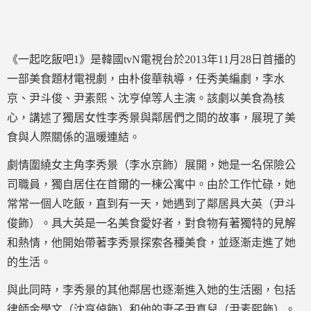
《一起吃飯吧1》是韓國tvN電視台於2013年11月28日首播的
一部美食題材電視劇，由朴俊華執導，任秀美編劇，李水
京、尹斗俊、尹素熙、沈亨倬等人主演。該劇以美食為核
心，講述了獨居女性李秀景與鄰居們之間的故事，展現了美
食與人際關係的溫暖連結。
劇情圍繞女主角李秀景（李水京飾）展開，她是一名保險公
司職員，獨自居住在首爾的一棟公寓中。由於工作忙碌，她
常常一個人吃飯，直到有一天，她遇到了鄰居具大英（尹斗
俊飾）。具大英是一名美食愛好者，對食物有著獨特的見解
和熱情，他開始帶著李秀景探索各種美食，並逐漸走進了她
的生活。
與此同時，李秀景的其他鄰居也逐漸進入她的生活圈，包括
律師金學文（沈亨倬飾）和他的妻子尹真兒（尹素熙飾）。