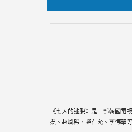
《七人的逃脫》是一部韓國電
焄、趙胤熙、趙在允、李德華等人