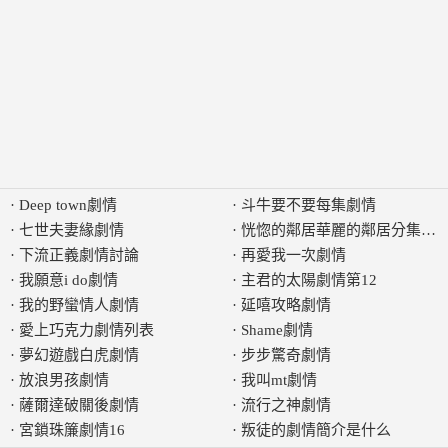
·
Deep town劇情
·
斗牛要不要每集劇情
·
七世夫妻緣劇情
·
恍惚的鄰居華麗的鄰居分集劇
·
下流正義劇情討論
·
再愛我一次劇情
·
我願意i do劇情
·
主君的太陽劇情第12
·
我的野蠻情人劇情
·
延嘻攻略劇情
·
愛上巧克力劇情列表
·
Shame劇情
·
夢幻遊戲白虎劇情
·
步步驚奇劇情
·
放浪男孩劇情
·
我叫mt劇情
·
薩爾達破關後劇情
·
流行之神劇情
·
宮鎖珠簾劇情16
·
叛徒的劇情簡介是什么