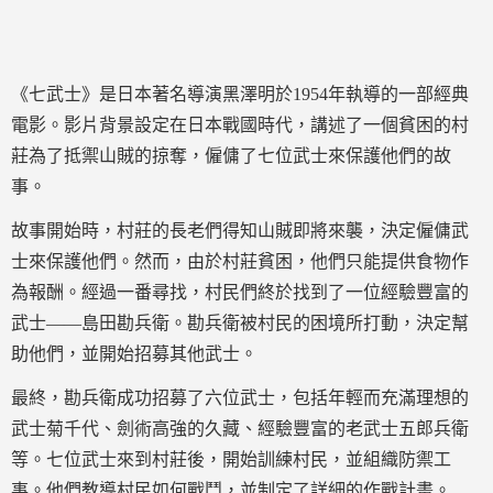
《七武士》是日本著名導演黑澤明於1954年執導的一部經典
電影。影片背景設定在日本戰國時代，講述了一個貧困的村
莊為了抵禦山賊的掠奪，僱傭了七位武士來保護他們的故
事。
故事開始時，村莊的長老們得知山賊即將來襲，決定僱傭武
士來保護他們。然而，由於村莊貧困，他們只能提供食物作
為報酬。經過一番尋找，村民們終於找到了一位經驗豐富的
武士——島田勘兵衛。勘兵衛被村民的困境所打動，決定幫
助他們，並開始招募其他武士。
最終，勘兵衛成功招募了六位武士，包括年輕而充滿理想的
武士菊千代、劍術高強的久藏、經驗豐富的老武士五郎兵衛
等。七位武士來到村莊後，開始訓練村民，並組織防禦工
事。他們教導村民如何戰鬥，並制定了詳細的作戰計畫。