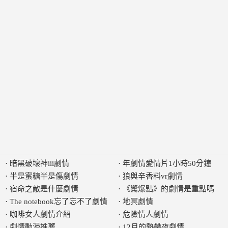
·
暗黑破壞神iii劇情
·
年劇情愛情片1小時50分鐘
·
半是蜜糖半是傷劇情
·
狼與辛香料vr劇情
·
宿命之敵是什麼劇情
·
《驚爆點》的劇情是重點嗎
·
The notebook忘了忘不了劇情
·
地冥劇情
·
咖啡女人劇情介紹
·
危險情人劇情
·
劇情動漫推薦
·
12月的熱帶夜劇情