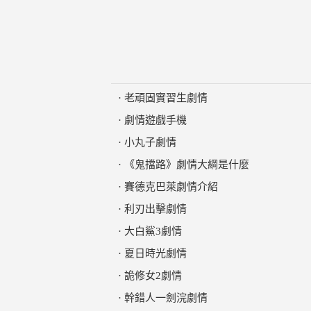
·
老頑固實習生劇情
·
劇情遊戲手機
·
小丸子劇情
·
《鬼擋路》劇情大綱是什麼
·
賽德克巴萊劇情介紹
·
利刃出擊劇情
·
大白鯊3劇情
·
夏日時光劇情
·
詭修女2劇情
·
幹錯人一劍浣劇情