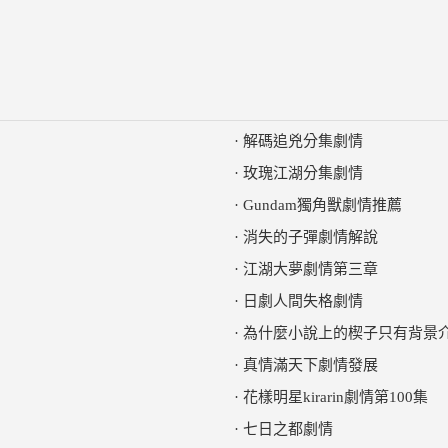
·
解碼追兇分集劇情
·
玫瑰江湖分集劇情
·
Gundam獨角獸劇情推薦
·
消失的子彈劇情解說
·
江湖大夢劇情第三章
·
日劇人間失格劇情
·
為什麼小說上的楔子只有背景
·
真情滿天下劇情發展
·
花樣明星kirarin劇情第100集
·
七日之都劇情