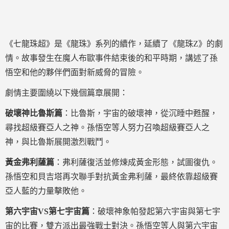
《七龍珠超》是《龍珠》系列的續作，延續了《龍珠Z》的劇
情。故事發生在魔人布歐事件結束後的和平時期，講述了孫
悟空和他的夥伴們面對新威脅的冒險。
劇情主要圍繞以下幾個篇章展開：
破壞神比魯斯篇
：比魯斯，宇宙的破壞神，從沉睡中甦醒，
尋找超級賽亞人之神。孫悟空等人努力召喚超級賽亞人之
神，與比魯斯展開激烈戰鬥。
黃金弗利薩篇
：弗利薩復活並修煉成黃金形態，試圖復仇。
孫悟空和貝吉塔再次聯手對抗黃金弗利薩，最終依靠超級賽
亞人藍的力量擊敗他。
第六宇宙VS第七宇宙篇
：破壞神象帕發起第六宇宙與第七宇
宙的比賽，雙方派出最強戰士對決。孫悟空等人與第六宇宙