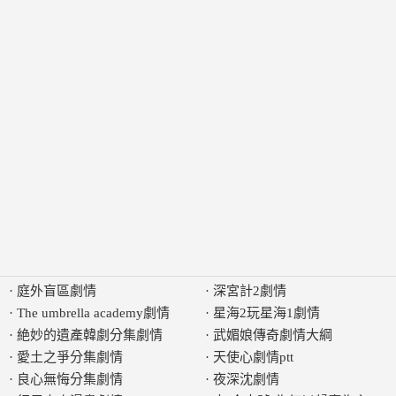
·
庭外盲區劇情
·
深宮計2劇情
·
The umbrella academy劇情
·
星海2玩星海1劇情
·
絶妙的遺產韓劇分集劇情
·
武媚娘傳奇劇情大綱
·
愛土之爭分集劇情
·
天使心劇情ptt
·
良心無悔分集劇情
·
夜深沈劇情