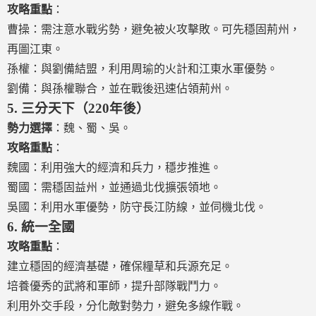
攻略重點
：
曹操：需注意水戰劣勢，避免被火攻擊敗。可先穩固荊州，
再圖江東。
孫權：與劉備結盟，利用周瑜的火計和江東水軍優勢。
劉備：與孫權聯合，並在戰後迅速佔領荊州。
5.
三分天下（220年後）
勢力選擇
：魏、蜀、吳。
攻略重點
：
魏國：利用強大的經濟和兵力，穩步推進。
蜀國：需穩固益州，並通過北伐擴張領地。
吳國：利用水軍優勢，防守長江防線，並伺機北伐。
6.
統一全國
攻略重點
：
建立穩固的經濟基礎，確保糧草和兵源充足。
培養優秀的武將和軍師，提升部隊戰鬥力。
利用外交手段，分化敵對勢力，避免多線作戰。