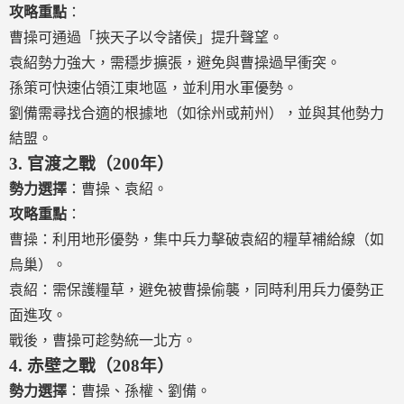
攻略重點
：
曹操可通過「挾天子以令諸侯」提升聲望。
袁紹勢力強大，需穩步擴張，避免與曹操過早衝突。
孫策可快速佔領江東地區，並利用水軍優勢。
劉備需尋找合適的根據地（如徐州或荊州），並與其他勢力
結盟。
3.
官渡之戰（200年）
勢力選擇
：曹操、袁紹。
攻略重點
：
曹操：利用地形優勢，集中兵力擊破袁紹的糧草補給線（如
烏巢）。
袁紹：需保護糧草，避免被曹操偷襲，同時利用兵力優勢正
面進攻。
戰後，曹操可趁勢統一北方。
4.
赤壁之戰（208年）
勢力選擇
：曹操、孫權、劉備。