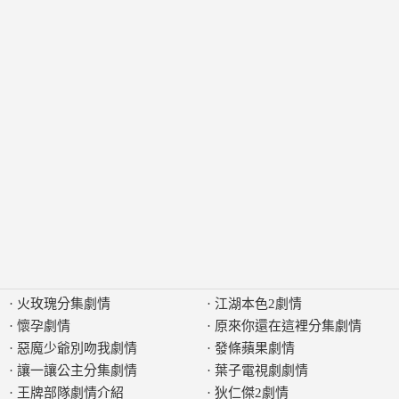
·
火玫瑰分集劇情
·
江湖本色2劇情
·
懷孕劇情
·
原來你還在這裡分集劇情
·
惡魔少爺別吻我劇情
·
發條蘋果劇情
·
讓一讓公主分集劇情
·
葉子電視劇劇情
·
王牌部隊劇情介紹
·
狄仁傑2劇情