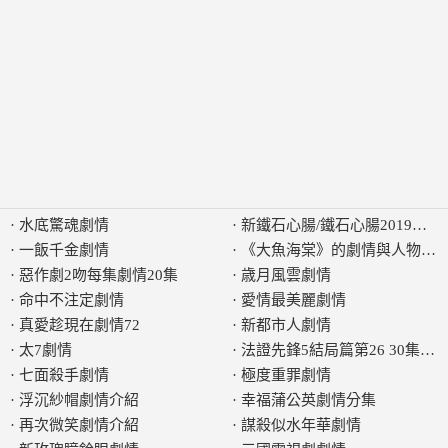
·
水底驚魂劇情
·
新鐵石心腸/鐵石心腸2019劇情
·
一飯千金劇情
·
《大魚海棠》的劇情與人物有
·
惡作劇2吻每集劇情20集
·
歳月風雲劇情
·
命中不注定劇情
·
愛情最美麗劇情
·
真愛趁現在劇情72
·
新都市人劇情
·
太7劇情
·
法證先鋒5結局篇第26 30集劇
·
七面殺手劇情
·
極度重罪劇情
·
浮沉紗帽劇情介紹
·
幸福蒲公英劇情分集
·
再次微笑劇情介紹
·
謀殺似水年華劇情