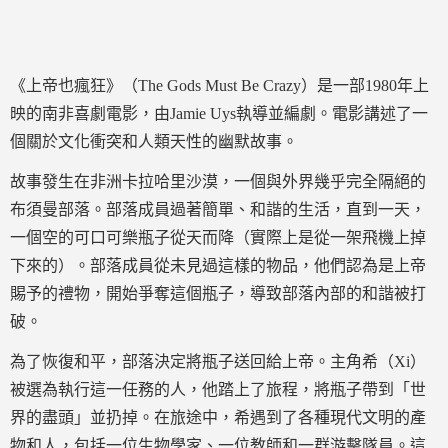
《上帝也瘋狂》（The Gods Must Be Crazy）是一部1980年上
映的南非喜劇電影，由Jamie Uys執導並編劇。電影講述了一
個關於文化衝突和人類天性的幽默故事。
故事發生在非洲卡拉哈里沙漠，一個與外界幾乎完全隔絕的
布須曼部落。部落成員過著簡單、和諧的生活，直到一天，
一個空的可口可樂瓶子從天而降（實際上是從一架飛機上掉
下來的）。部落成員從未見過這樣的物品，他們認為是上帝
賜予的禮物，開始爭奪這個瓶子，導致部落內部的和諧被打
破。
為了恢復和平，部落決定將瓶子送回給上帝。主角希（Xi）
被選為執行這一任務的人，他踏上了旅程，將瓶子帶到「世
界的盡頭」並扔掉。在旅途中，希遇到了各種現代文明的產
物和人，包括一位生物學家、一位教師和一群游擊隊員。這