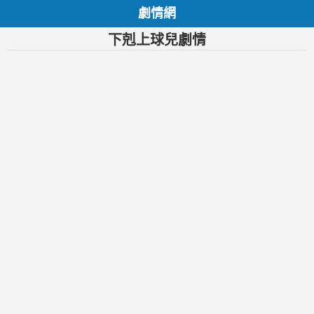
劇情網
下剋上球兒劇情