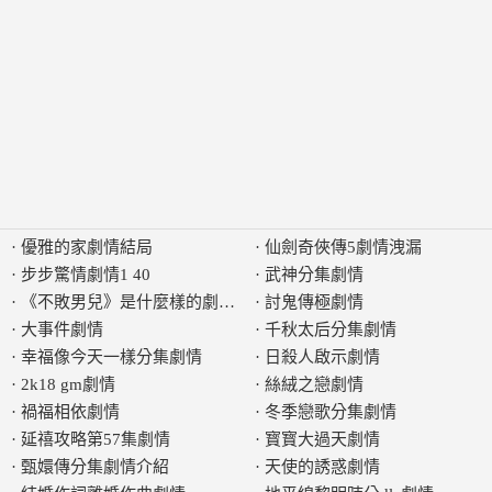
·
優雅的家劇情結局
·
仙劍奇俠傳5劇情洩漏
·
步步驚情劇情1 40
·
武神分集劇情
·
《不敗男兒》是什麼樣的劇情片
·
討鬼傳極劇情
·
大事件劇情
·
千秋太后分集劇情
·
幸福像今天一樣分集劇情
·
日殺人啟示劇情
·
2k18 gm劇情
·
絲絨之戀劇情
·
禍福相依劇情
·
冬季戀歌分集劇情
·
延禧攻略第57集劇情
·
寳寳大過天劇情
·
甄嬛傳分集劇情介紹
·
天使的誘惑劇情