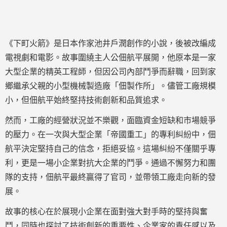
《下町火箭》是日本作家池井戶潤創作的小說，後被改編成
電視劇和電影。故事圍繞主人公佃航平展開，他原本是一家
大型企業的精英工程師，但因公司內部鬥爭而辭職，回到家
鄉繼承父親的小型機械製造廠「佃製作所」。儘管工廠規模
小，但佃航平始終堅持技術創新和品質追求。
然而，工廠的經營狀況並不樂觀，面臨資金短缺和市場競爭
的壓力。在一次與大型企業「帝國重工」的專利糾紛中，佃
航平決定堅持自己的信念，拒絕妥協。這場糾紛不僅關乎專
利，更是一場小企業對抗大企業的鬥爭。通過不懈努力和團
隊的支持，佃航平最終贏得了官司，並帶領工廠走向新的發
展。
故事的核心在於展現小企業在面對強大對手時的堅持與奮
鬥，同時也探討了技術創新的重要性、企業家的責任感以及