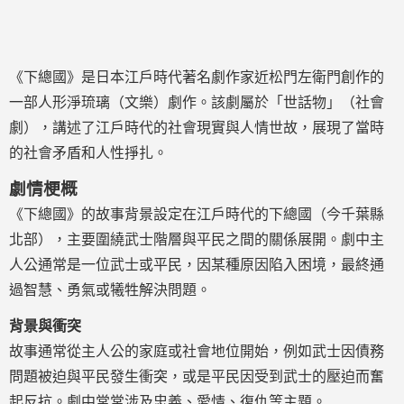
《下總國》是日本江戶時代著名劇作家近松門左衛門創作的
一部人形淨琉璃（文樂）劇作。該劇屬於「世話物」（社會
劇），講述了江戶時代的社會現實與人情世故，展現了當時
的社會矛盾和人性掙扎。
劇情梗概
《下總國》的故事背景設定在江戶時代的下總國（今千葉縣
北部），主要圍繞武士階層與平民之間的關係展開。劇中主
人公通常是一位武士或平民，因某種原因陷入困境，最終通
過智慧、勇氣或犧牲解決問題。
背景與衝突
故事通常從主人公的家庭或社會地位開始，例如武士因債務
問題被迫與平民發生衝突，或是平民因受到武士的壓迫而奮
起反抗。劇中常常涉及忠義、愛情、復仇等主題。