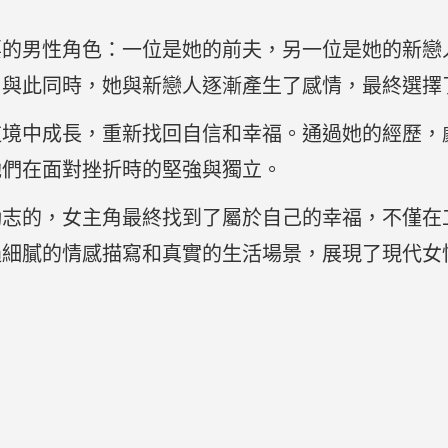
要的男性角色：一位是她的前夫，另一位是她的新戀
。與此同時，她與新戀人逐漸產生了感情，最終選擇
逆境中成長，重新找回自信和幸福。通過她的經歷，
她們在面對挫折時的堅強與獨立。
勵志的，女主角最終找到了屬於自己的幸福，不僅在
過細膩的情感描寫和真實的生活場景，展現了現代女