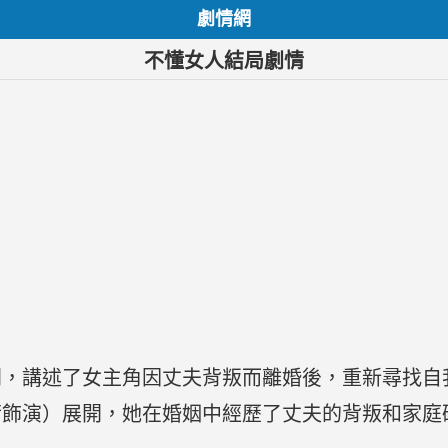
劇情網
不懂女人結局劇情
劇，講述了女主角因丈夫背叛而離婚後，重新尋找自
荷飾演）展開，她在婚姻中經歷了丈夫的背叛和家庭