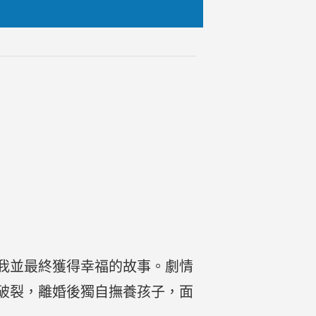
我並最終獲得幸福的故事。劇情
破裂，離婚後獨自撫養孩子，面