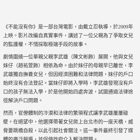
《不能沒有你》是一部台灣電影，由戴立忍執導，於2009年
上映。影片改編自真實事件，講述了一位父親為了爭取女兒
的監護權，不惜採取極端手段的故事。
劇情圍繞一位單親父親李武雄（陳文彬飾）展開，他與女兒
妹仔（趙祐萱飾）相依為命。由於妹仔的母親早已離世，李
武雄獨自撫養女兒，但因經濟困難和法律問題，妹仔的戶口
始終沒有合法登記。當妹仔即將入學時，李武雄發現沒有戶
口的孩子無法入學，於是他開始四處奔波，試圖通過法律途
徑解決戶口問題。
然而，官僚體制的冷漠和法律的繁瑣程式讓李武雄屢屢碰
壁。在絕望中，他選擇帶著女兒爬上台北市的一座天橋，威
脅要跳橋自殺，以此引起社會關注。這一事件最終引發了媒
體的廣泛報導，並促使政府介入解決問題。