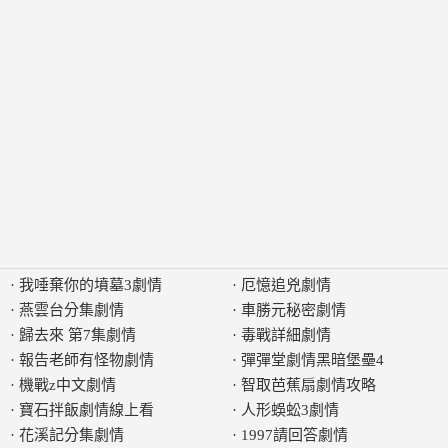
·
我唾棄你的墳墓3劇情
·
厄憶追兇劇情
·
燕雲台分集劇情
·
車勝元秘密劇情
·
歸去來 第7集劇情
·
毒戰詳細劇情
·
報告老師有怪物劇情
·
彈彈堂劇情黑暗堡壘4
·
機戰z中文劇情
·
智取芭蕉扇劇情攻略
·
寶石拌飯劇情線上看
·
人形蜈蚣3劇情
·
花溪記分集劇情
·
1997請回答劇情