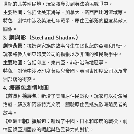
世紀的北美殖民地，玩家將參與到英法殖民戰爭中。
主要地圖
：包括北美東海岸、加拿大、密西西比河流域等。
特色
：劇情中涉及英法七年戰爭、原住民部落的盟友與敵人
關係。
3.
鋼與影（Steel and Shadow）
劇情背景
：拉姆齊家族的故事發生在19世紀的亞洲和非洲，
玩家將參與到東印度公司的擴張以及非洲的殖民競爭中。
主要地圖
：包括印度、東南亞、非洲沿海地區等。
特色
：劇情中涉及印度莫臥兒帝國、英國東印度公司以及非
洲部落的衝突。
4.
擴展包劇情地圖
《酋長》擴展包
：新增了美洲原住民戰役，玩家可以扮演易
洛魁、蘇族和阿茲特克文明，體驗原住民抵抗歐洲殖民者的
故事。
《亞洲王朝》擴展包
：新增了中國、日本和印度的戰役，劇
情圍繞亞洲國家的崛起與殖民勢力的對抗。