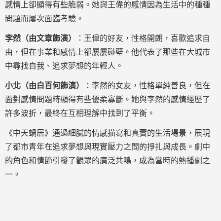
感情上卻顯得有些脆弱。她與王偉的感情因為生活中的種種
問題而屢次面臨考驗。
李然（由文章飾演）
：王偉的好友，性格開朗，喜歡追求自
由，但在事業和感情上卻屢屢碰壁。他代表了那些在大城市
中尋找自我、追求夢想的年輕人。
小北（由白百何飾演）
：李然的女友，性格單純善良，但在
面對感情問題時顯得有些優柔寡斷。她與李然的感情經歷了
許多波折，最終在互相理解中找到了平衡。
《中天蝸居》通過細膩的情感描寫和真實的生活場景，展現
了都市青年在追求夢想與現實壓力之間的掙扎與成長。劇中
的角色和情節引發了觀眾的廣泛共鳴，成為當時的熱播劇之
一。