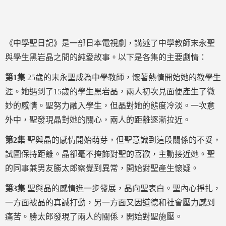
《中學聖日記》是一部日本電視劇，講述了中學教師末永聖
與學生黑岩晶之間的純愛故事。以下是各集的主要劇情：
第1集
25歲的末永聖成為中學教師，懷著熱情開始她的教學生
涯。她遇到了15歲的學生黑岩晶，兩人初次見面便產生了微
妙的感情。聖努力融入學生，但晶對她的態度冷淡。一次意
外中，聖發現晶對她的關心，兩人的距離逐漸拉近。
第2集
聖與晶的感情開始萌芽，但聖意識到這段關係的不妥，
試圖保持距離。晶卻毫不掩飾對聖的喜歡，主動接近她。聖
的同事兼男友勝太郎察覺到異常，開始對聖產生懷疑。
第3集
聖與晶的感情進一步發展，晶向聖表白。聖內心掙扎，
一方面被晶的真誠打動，另一方面又因道德和社會壓力感到
痛苦。勝太郎發現了兩人的關係，開始對聖施壓。