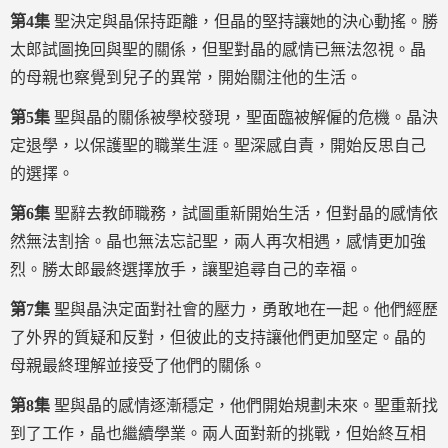
第4集
聖決定與晶保持距離，但晶的堅持讓她的決心動搖。勝
太郎試圖挽回與聖的關係，但聖對晶的感情已無法忽視。晶
的母親也察覺到兒子的異常，開始關注他的生活。
第5集
聖與晶的關係被學校發現，聖面臨被解僱的危機。晶決
定退學，以保護聖的職業生涯。聖深感自責，開始反思自己
的選擇。
第6集
聖辭去教師職務，試圖重新開始生活，但對晶的感情依
然無法割捨。晶也無法忘記聖，兩人再次相遇，感情更加強
烈。勝太郎最終選擇放手，讓聖追尋自己的幸福。
第7集
聖與晶決定面對社會的壓力，勇敢地在一起。他們經歷
了外界的質疑和反對，但彼此的支持讓他們更加堅定。晶的
母親最終理解並接受了他們的關係。
第8集
聖與晶的感情逐漸穩定，他們開始規劃未來。聖重新找
到了工作，晶也繼續學業。兩人面對新的挑戰，但始終互相