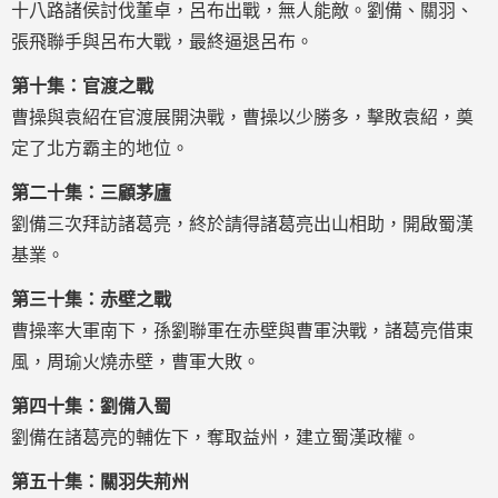
十八路諸侯討伐董卓，呂布出戰，無人能敵。劉備、關羽、
張飛聯手與呂布大戰，最終逼退呂布。
第十集：官渡之戰
曹操與袁紹在官渡展開決戰，曹操以少勝多，擊敗袁紹，奠
定了北方霸主的地位。
第二十集：三顧茅廬
劉備三次拜訪諸葛亮，終於請得諸葛亮出山相助，開啟蜀漢
基業。
第三十集：赤壁之戰
曹操率大軍南下，孫劉聯軍在赤壁與曹軍決戰，諸葛亮借東
風，周瑜火燒赤壁，曹軍大敗。
第四十集：劉備入蜀
劉備在諸葛亮的輔佐下，奪取益州，建立蜀漢政權。
第五十集：關羽失荊州