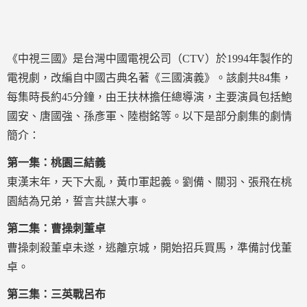
《中視三國》是台灣中國電視公司（CTV）於1994年製作的
電視劇，改編自中國古典名著《三國演義》。該劇共84集，
每集時長約45分鐘，由王扶林擔任總導演，主要演員包括鮑
國安、唐國強、孫彥軍、陸樹銘等。以下是部分劇集的劇情
簡介：
第一集：桃園三結義
東漢末年，天下大亂，黃巾軍起義。劉備、關羽、張飛在桃
園結為兄弟，誓言共謀大事。
第二集：曹操刺董卓
曹操刺殺董卓未遂，逃離京城，開始招兵買馬，準備討伐董
卓。
第三集：三英戰呂布