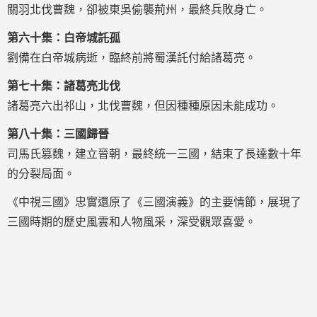
關羽北伐曹魏，卻被東吳偷襲荊州，最終兵敗身亡。
第六十集：白帝城託孤
劉備在白帝城病逝，臨終前將蜀漢託付給諸葛亮。
第七十集：諸葛亮北伐
諸葛亮六出祁山，北伐曹魏，但因種種原因未能成功。
第八十集：三國歸晉
司馬氏篡魏，建立晉朝，最終統一三國，結束了長達數十年
的分裂局面。
《中視三國》忠實還原了《三國演義》的主要情節，展現了
三國時期的歷史風雲和人物風采，深受觀眾喜愛。