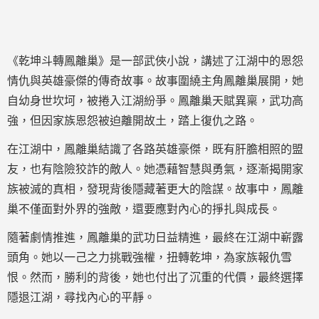
《乾坤斗轉鳳離巢》是一部武俠小說，講述了江湖中的恩怨
情仇與英雄豪傑的傳奇故事。故事圍繞主角鳳離巢展開，她
自幼身世坎坷，被捲入江湖紛爭。鳳離巢天賦異稟，武功高
強，但因家族恩怨被迫離開故土，踏上復仇之路。
在江湖中，鳳離巢結識了各路英雄豪傑，既有肝膽相照的盟
友，也有陰險狡詐的敵人。她憑藉智慧與勇氣，逐漸揭開家
族被滅的真相，發現背後隱藏著更大的陰謀。故事中，鳳離
巢不僅面對外界的強敵，還要應對內心的掙扎與成長。
隨著劇情推進，鳳離巢的武功日益精進，最終在江湖中嶄露
頭角。她以一己之力挑戰強權，扭轉乾坤，為家族報仇雪
恨。然而，勝利的背後，她也付出了沉重的代價，最終選擇
隱退江湖，尋找內心的平靜。