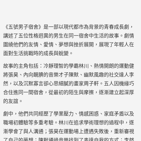
《五號男子宿舍》是一部以現代都市為背景的青春成長劇，
講述了五位性格迥異的男生在同一宿舍中生活的故事。劇情
圍繞他們的友情、愛情、夢想與挫折展開，展現了年輕人在
面對生活挑戰時的成長與蛻變。
故事的主角包括：冷靜理智的學霸林川、熱情開朗的運動健
將張昊、內向靦腆的音樂才子陳默、幽默風趣的社交達人李
然，以及沉默寡言卻心思細膩的畫家周子軒。五人因機緣巧
合住進同一間宿舍，從最初的陌生與摩擦，逐漸建立起深厚
的友誼。
劇中，他們共同經歷了學業壓力、情感困惑、家庭矛盾以及
職場初體驗等多重考驗。林川在追求學術理想的過程中，逐
漸學會了與人溝通；張昊在運動場上遭遇失敗後，重新審視
了自己的夢想；陳默通過音樂找到了表達自我的方式；李然