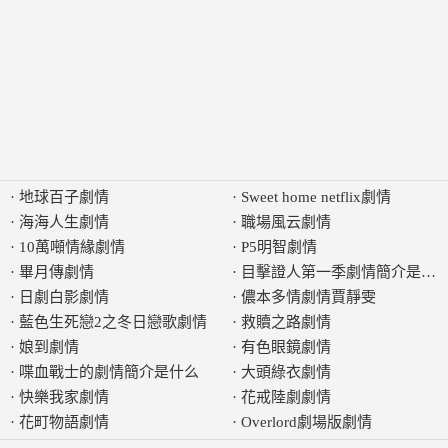
·
地球百子劇情
·
Sweet home netflix劇情
·
海海人生劇情
·
職場風云劇情
·
10萬噸情緣劇情
·
P5明智劇情
·
畢月傳劇情
·
目擊證人第一季劇情簡介是什
·
日劇白影劇情
·
儂本多情劇情賈靜雯
·
藍色生死戀2之冬日戀歌劇情
·
救贖之路劇情
·
娘到劇情
·
有色眼鏡劇情
·
喋血戰士的劇情簡介是什么
·
大頭綠衣劇情
·
快樂我家劇情
·
花戒陸劇劇情
·
花町物語劇情
·
Overlord劇場版劇情