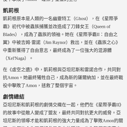
凱莉根
凱莉根原本是人類的一名幽靈特工（Ghost），在《星際爭
霸》初代中被蟲族捕獲並改造成了刀鋒女王（Queen of
Blades），成為了蟲族的領袖。她在《星際爭霸II：自由之
翼》中被吉姆·雷諾（Jim Raynor）救出，並在《蟲族之心》
中重新獲得了自由意志，最終成為了一位強大的混源體
（Xel'Naga）。
在《虛空之遺》中，凱莉根與亞坦尼斯和雷諾合作，共同對
抗Amon。她最終犧牲自己，成為新的薩爾納加，並在最終戰
役中擊敗了Amon，拯救了整個宇宙。
劇情總結
亞坦尼斯和凱莉根的劇情交織在一起，他們在《星際爭霸II》
的故事中從敵人變成了盟友，最終共同對抗更大的威脅。亞
坦尼斯的領導才能和凱莉根的強大力量成為了擊敗Amon的關