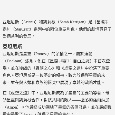
亞坦尼斯（Artanis）和凱莉根（Sarah Kerrigan）是《星際爭
霸》（StarCraft）系列中的兩位重要角色，他們的劇情貫穿了
整個系列的發展。
亞坦尼斯
亞坦尼斯是星靈（Protoss）的領袖之一，屬於達蘭
（Daelaam）派系。他在《星際爭霸II：自由之翼》中首次登
場，並在後續的《蟲族之心》和《虛空之遺》中扮演了重要
角色。亞坦尼斯是一位堅定的領袖，致力於保護星靈的未
來，並在與人類和蟲族的衝突中展現了卓越的戰略才能。
在《虛空之遺》中，亞坦尼斯成為了星靈的主要領導者，帶
領星靈與凱莉根合作，對抗共同的敵人——墮落的薩爾納加
（Amon）。他最終成功團結了星靈的各個派系，並在最終戰
役中擊敗了Amon，確保了星靈的生存。