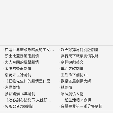
·
在這世界盡頭詠唱愛的少女劇情
·
超火爆摔角特別版劇情
·
莎士比亞暴風雨劇情
·
兵行天下戰栗劇情攻略
·
大人帝國的反擊劇情
·
劇情遊戲英文
·
太陽的後裔劇情
·
戰斗之歌劇情
·
活屍末世錄劇情
·
王后傘下劇情15
·
《怪物先生》的劇情是什麼
·
歡樂滿屋劇情大綱
·
宮變劇情
·
祂劇情
·
戲點鴛鴦16集劇情
·
蝸居劇情人物
·
《浪客劍心最終章:人誅篇》的劇情是什麼
·
一起生活吧34劇情
·
火影忍者700劇情
·
良醫墨非第三季分集劇情