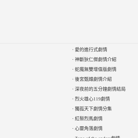
·
愛的進行式劇情
·
神斷狄仁傑劇情介紹
·
蛇魔無雙增值版劇情
·
後宮甄嬛劇情介紹
·
深夜前的五分鐘劇情結局
·
烈火雄心119劇情
·
獨孤天下劇情分集
·
紅鬃烈馬劇情
·
心靈角落劇情