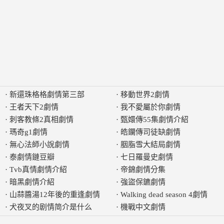
·
新還珠格格劇情第三部
·
移動世界2劇情
·
王者天下2劇情
·
我不愛屬於你劇情
·
刺客教條2真相劇情
·
甄嬛傳55集劇情介紹
·
瑪奇g1劇情
·
皓鑭傳司徒缺劇情
·
無心法師小說劇情
·
胭脂雪大結局劇情
·
泰劇情鏈豆瓣
·
七日羅曼史劇情
·
Tvb真情劇情介紹
·
帝錦劇情分集
·
暗黑劇情介紹
·
強盜保鑣劇情
·
山蒜醬湯12年後的重逢劇情
·
Walking dead season 4劇情
·
犬夜叉的剧情简介是什么
·
機戰中文劇情