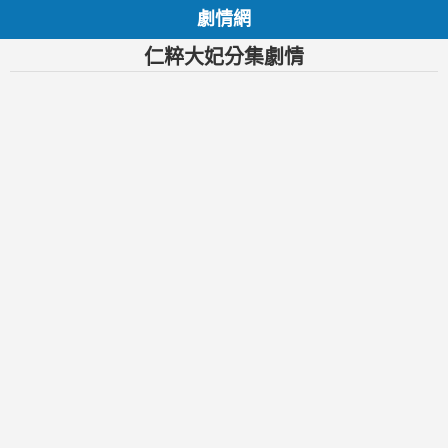
劇情網
仁粹大妃分集劇情