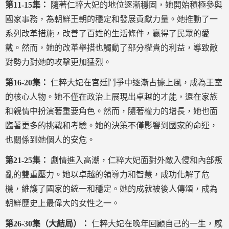
第11-15集：
隨著仁粹大妃的地位逐漸穩固，她開始積極參與
國家事務，為朝鮮王朝的穩定和發展貢獻力量。她推動了一
系列改革措施，改善了百姓的生活條件，贏得了民眾的愛
戴。然而，她的改革舉措也觸動了部分權貴的利益，導致敵
對勢力對她的攻擊更加猛烈。
第16-20集：
仁粹大妃在宮廷鬥爭中逐漸占據上風，成為王室
的核心人物。她不僅在政治上展現出卓越的才能，還在家族
和親情中扮演著重要角色。然而，隨著權力的增長，她也面
臨著更多的挑戰和考驗。她的決策不僅影響到國家的命運，
也關係到她個人的安危。
第21-25集：
劇情進入高潮，仁粹大妃面對外敵入侵和內部叛
亂的雙重壓力。她以卓越的領導力和智慧，成功化解了危
機，維護了國家的統一和穩定。她的成就被後人傳頌，成為
朝鮮歷史上最偉大的女性之一。
第26-30集（大結局）：
仁粹大妃在晚年回顧自己的一生，感