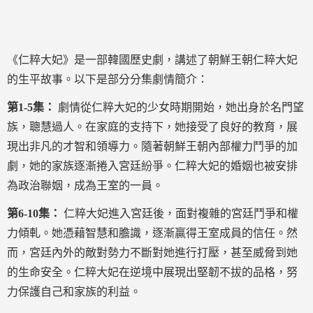
《仁粹大妃》是一部韓國歷史劇，講述了朝鮮王朝仁粹大妃
的生平故事。以下是部分分集劇情簡介：
第1-5集：
劇情從仁粹大妃的少女時期開始，她出身於名門望
族，聰慧過人。在家庭的支持下，她接受了良好的教育，展
現出非凡的才智和領導力。隨著朝鮮王朝內部權力鬥爭的加
劇，她的家族逐漸捲入宮廷紛爭。仁粹大妃的婚姻也被安排
為政治聯姻，成為王室的一員。
第6-10集：
仁粹大妃進入宮廷後，面對複雜的宮廷鬥爭和權
力傾軋。她憑藉智慧和膽識，逐漸贏得王室成員的信任。然
而，宮廷內外的敵對勢力不斷對她進行打壓，甚至威脅到她
的生命安全。仁粹大妃在逆境中展現出堅韌不拔的品格，努
力保護自己和家族的利益。