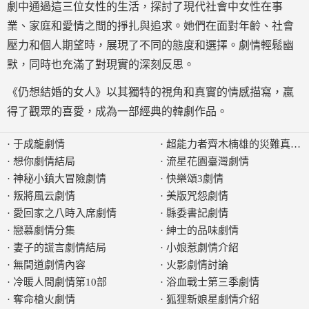
劇中通過這三位女性的生活，探討了現代社會中女性在事
業、家庭和愛情之間的掙扎與追求。她們在面對年齡、社會
壓力和個人期望時，展現了不同的態度和選擇。劇情輕鬆幽
默，同時也充滿了對現實的深刻反思。
《仍想結婚的女人》以其獨特的視角和真實的情感描寫，贏
得了觀眾的喜愛，成為一部經典的韓劇作品。
·
于成龍劇情
·
超能力者齊木楠雄的災難真人
·
想你劇情結局
·
流星花園臺灣劇情
·
神秘小鎮大冒險劇情
·
快樂頌3劇情
·
叛將風云劇情
·
美版咒怨劇情
·
愛回家之八時入席劇情
·
縣委書記劇情
·
戀慕劇情分集
·
紳士的品味劇情
·
妻子的謊言劇情結局
·
小娘惹劇情介紹
·
無間道劇情內容
·
火影劇情討論
·
冷暖人間劇情第10部
·
浴血戰士第三季劇情
·
奪命槍火劇情
·
狐狸新娘星劇情介紹