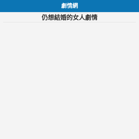
劇情網
仍想結婚的女人劇情