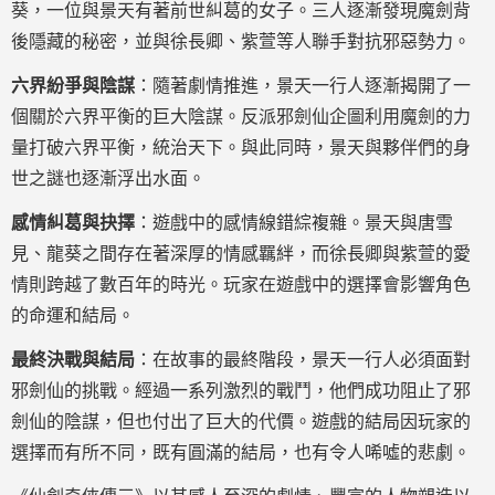
葵，一位與景天有著前世糾葛的女子。三人逐漸發現魔劍背
後隱藏的秘密，並與徐長卿、紫萱等人聯手對抗邪惡勢力。
六界紛爭與陰謀
：隨著劇情推進，景天一行人逐漸揭開了一
個關於六界平衡的巨大陰謀。反派邪劍仙企圖利用魔劍的力
量打破六界平衡，統治天下。與此同時，景天與夥伴們的身
世之謎也逐漸浮出水面。
感情糾葛與抉擇
：遊戲中的感情線錯綜複雜。景天與唐雪
見、龍葵之間存在著深厚的情感羈絆，而徐長卿與紫萱的愛
情則跨越了數百年的時光。玩家在遊戲中的選擇會影響角色
的命運和結局。
最終決戰與結局
：在故事的最終階段，景天一行人必須面對
邪劍仙的挑戰。經過一系列激烈的戰鬥，他們成功阻止了邪
劍仙的陰謀，但也付出了巨大的代價。遊戲的結局因玩家的
選擇而有所不同，既有圓滿的結局，也有令人唏噓的悲劇。