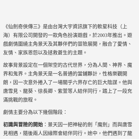
《仙劍奇俠傳三》是由台灣大宇資訊旗下的軟星科技（上
海）有限公司開發的一款角色扮演遊戲，於2003年推出。遊
戲劇情圍繞主角景天及其夥伴們的冒險展開，融合了愛情、
友情、家族恩怨以及拯救蒼生的主題。
故事背景設定在一個架空的古代世界，分為人間、神界、魔
界和鬼界。主角景天是一名普通的當鋪夥計，性格樂觀開
朗，因一次意外捲入了一場關乎六界存亡的巨大陰謀。他與
唐雪見、龍葵、徐長卿、紫萱等人結伴同行，踏上了一段充
滿挑戰的旅程。
劇情主要分為以下幾個階段：
初識與冒險的開始
：景天因一把神秘的劍「魔劍」而與唐雪
見相遇，隨後兩人因緣際會結伴同行。途中，他們遇到了龍