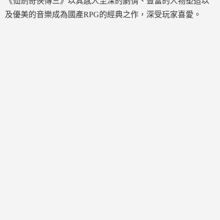
《仙劍奇俠傳三》以其感人至深的劇情、豐富的人物塑造以
及優美的音樂成為國產RPG的經典之作，深受玩家喜愛。