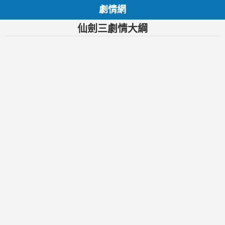
劇情網
仙劍三劇情大綱