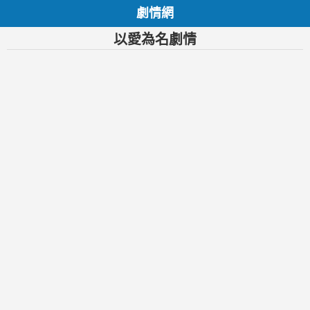
劇情網
以愛為名劇情