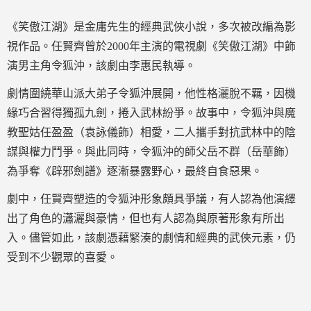
《笑傲江湖》是金庸先生的經典武俠小說，多次被改編為影
視作品。任賢齊曾於2000年主演的電視劇《笑傲江湖》中飾
演男主角令狐沖，該劇由李惠民執導。
劇情圍繞華山派大弟子令狐沖展開，他性格灑脫不羈，因機
緣巧合習得獨孤九劍，捲入武林紛爭。故事中，令狐沖與魔
教聖姑任盈盈（袁詠儀飾）相愛，二人攜手對抗武林中的陰
謀與權力鬥爭。與此同時，令狐沖的師父岳不群（岳華飾）
為爭奪《辟邪劍譜》逐漸暴露野心，最終自食惡果。
劇中，任賢齊塑造的令狐沖形象頗具爭議，有人認為他演繹
出了角色的瀟灑與豪情，但也有人認為與原著形象有所出
入。儘管如此，該劇憑藉緊湊的劇情和經典的武俠元素，仍
受到不少觀眾的喜愛。