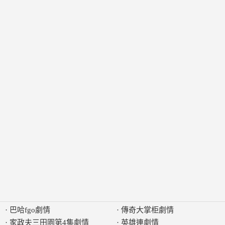
·
巴哈fgo劇情
·
傳奇大掌柜劇情
·
家政夫三田園第4集劇情
·
英雄連劇情