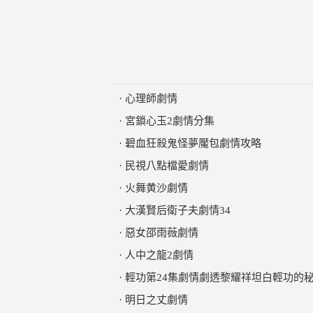
·
心理師劇情
·
宮鎖心玉2劇情分集
·
碧血狂殺鬼怪夢魘包劇情攻略
·
民視八點檔愛劇情
·
火舞黄沙劇情
·
大漢賢后衛子夫劇情34
·
惡女邵雨薇劇情
·
人中之龍2劇情
·
輕功第24集劇情劇透黎耀祥坦白輕功的
·
明日之丈劇情