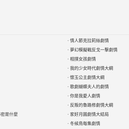
·
情人節克拉莉絲劇情
·
夢幻模擬戰反戈一擊劇情
·
相撲女孩劇情
·
我的少女時代劇情大綱
·
懷玉公主劇情大綱
·
歌劇蝴蝶夫人的劇情
·
你是我愛人劇情
·
反叛的魯路修劇情大綱
秘密是什麼
·
家好月圓劇情大結局
·
冬候鳥每集劇情