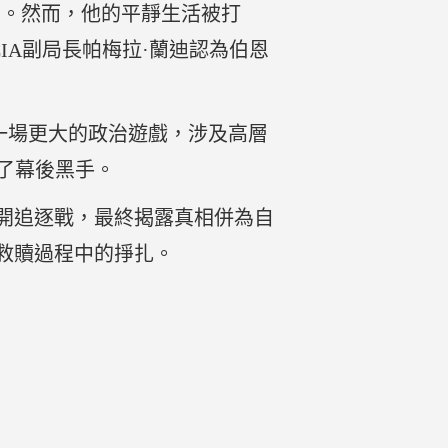
影。然而，他的平靜生活被打
IA副局長帕梅拉·蘭迪認為伯恩
一場更大的政治遊戲，涉及高層
露了幕後黑手。
開追逐戰，最終揭露真相併為自
救贖過程中的掙扎。