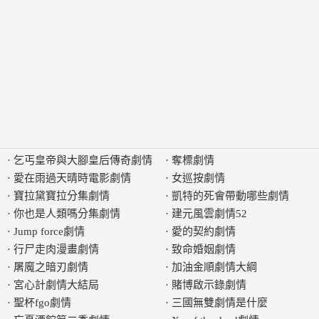
·
乞丐皇帝與大腳皇后傳奇劇情
·
奪標劇情
·
愛在雨過天晴時電影劇情
·
女巡按劇情
·
寶拉黛寶拉分集劇情
·
凱特的死會帶動哪些劇情
·
你也是人類嗎分集劇情
·
建元風雲劇情52
·
Jump force劇情
·
愛的契約劇情
·
行尸走肉漫畫劇情
·
致命婚姻劇情
·
屠魔之暗刃劇情
·
加油金順劇情大綱
·
宮心計劇情大結局
·
賭博啟示錄劇情
·
聖杯fgo劇情
·
三國無雙劇情是什麼