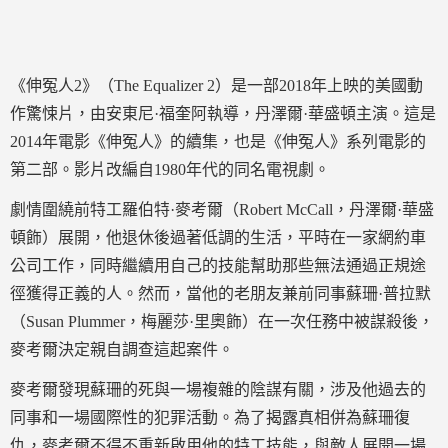
《伸冤人2》（The Equalizer 2）是一部2018年上映的美國動
作驚悚片，由安東尼·福奎阿執導，丹澤爾·華盛頓主演。這是
2014年電影《伸冤人》的續集，也是《伸冤人》系列電影的
第二部。影片改編自1980年代的同名電視劇。
劇情圍繞前特工羅伯特·麥考爾（Robert McCall，丹澤爾·華盛
頓飾）展開，他退休後過著低調的生活，平時在一家網約車
公司工作，同時繼續用自己的技能幫助那些無法通過正規途
徑獲得正義的人。然而，當他的老朋友兼前同事蘇珊·普拉默
（Susan Plummer，梅麗莎·里奧飾）在一次任務中被謀殺後，
麥考爾決定親自調查這起案件。
麥考爾發現蘇珊的死與一場複雜的陰謀有關，涉及他過去的
同事和一場國際性的犯罪活動。為了揭露真相併為蘇珊復
仇，麥考爾不得不重新啟用他的特工技能，與敵人展開一場