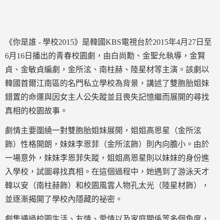
《你是誰 - 學校2015》是韓國KBS電視台於2015年4月27日至
6月16日播出的青春校園劇，由白尚勳、金聖允執導，金賢
貞、金敏貞編劇，金所泫、南柱赫、陸星材等主演。該劇以
韓國首爾江南區的名門私立學校為背景，講述了雙胞胎姐妹
錯置的命運與因女主人公失蹤並且喪失記憶繼而展開的尋找
真相的校園故事。
劇情主要圍繞一對雙胞胎姐妹展開，姐姐高恩星（金所泫
飾）性格開朗，妹妹李恩菲（金所泫飾）則內向膽小。由於
一場意外，妹妹李恩菲失蹤，姐姐高恩星則以妹妹的身份進
入學校，試圖尋找真相。在這個過程中，她遇到了游泳天才
韓以安（南柱赫飾）和校園風雲人物孔太光（陸星材飾），
並逐漸揭開了學校內隱藏的祕密。
劇集通過校園生活、友情、愛情以及家庭關係等多個角度，