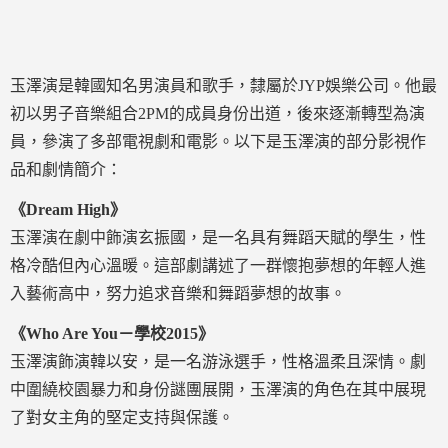
玉澤演是韓國知名男演員和歌手，隸屬於JYP娛樂公司。他最
初以男子音樂組合2PM的成員身份出道，後來逐漸轉型為演
員，參演了多部電視劇和電影。以下是玉澤演的部分影視作
品和劇情簡介：
《Dream High》
玉澤演在劇中飾演玄振國，是一名具有舞蹈天賦的學生，性
格冷酷但內心溫暖。這部劇講述了一群懷抱夢想的年輕人進
入藝術高中，努力追求音樂和舞蹈夢想的故事。
《Who Are You－學校2015》
玉澤演飾演韓以安，是一名游泳選手，性格溫柔且深情。劇
中圍繞校園暴力和身份謎團展開，玉澤演的角色在其中展現
了對女主角的堅定支持與保護。