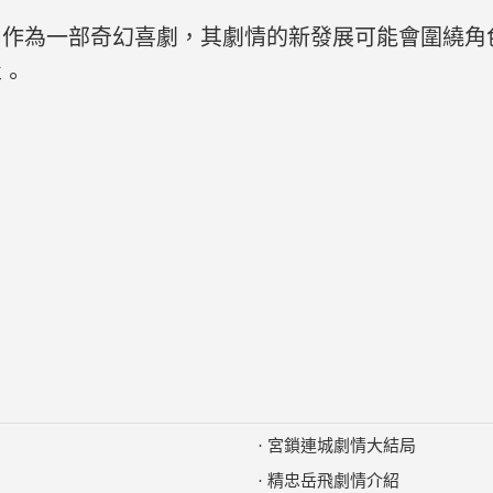
》作為一部奇幻喜劇，其劇情的新發展可能會圍繞角
喜。
·
宮鎖連城劇情大結局
·
精忠岳飛劇情介紹