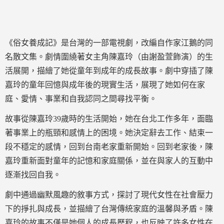
《俗女養成記》是台灣的一部電視劇，改編自作家江鵝的同
名散文集。劇情圍繞著女主角陳嘉玲（由謝盈萱飾演）的生
活展開，描繪了她從童年到成年的成長故事。劇中穿插了陳
嘉玲的童年回憶與成年後的現實生活，展現了她如何在家
庭、愛情、事業和自我認同之間尋找平衡。
故事從陳嘉玲39歲時的生活開始，她在台北工作多年，面臨
著事業上的瓶頸和感情上的困境。她決定辭去工作、結束一
段不穩定的感情，回到台南老家重新開始。回到老家後，陳
嘉玲重新面對童年的記憶和家庭關係，並在與家人的互動中
逐漸找回自我。
劇中通過幽默風趣的敘事方式，探討了現代女性在社會壓力
下的掙扎與成長，並描繪了台灣傳統家庭的溫馨與矛盾。陳
嘉玲的故事不僅是她個人的成長歷程，也反映了許多女性在