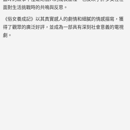
面對生活挑戰時的共鳴與反思。
《俗女養成記》以其真實感人的劇情和細膩的情感描寫，獲
得了觀眾的廣泛好評，並成為一部具有深刻社會意義的電視
劇。