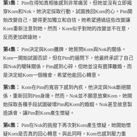
第3集：
Pim在得知真相後感到非常痛苦，但她並沒有立即揭
穿Korn和Nok。她決定採取行動，試圖挽回Korn的心。Pim開
始改變自己，變得更加獨立和自信。她希望通過這些改變讓
Korn重新注意到她。然而，Korn似乎對她的改變並不在意，
反而更加疏遠她。
第4集：
Pim決定與Korn攤牌，她質問Korn與Nok的關係。
Korn一開始試圖否認，但在Pim的逼問下，他最終承認了自己
與Nok的曖昧關係。Pim感到心碎，但她並沒有選擇離婚，而
是決定給Korn一個機會，希望他能回心轉意。
第5集：
Korn在Pim的寬容下感到內疚，他決定與Nok斷絕關
係，重新回到Pim身邊。然而，Nok並不願意放棄Korn，她開
始採取各種手段試圖破壞Pim和Korn的婚姻。Nok甚至故意製
造誤會，讓Pim對Korn產生懷疑。
第6集：
Pim在Nok的挑撥下再次對Korn產生懷疑，她開始懷
疑Korn是否真的回心轉意。與此同時，Korn也感到壓力重