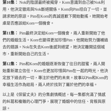
第10集：
Nok的陰謀最終被揭穿，Korn意識到自己被Nok利
用，他決定徹底與Nok斷絕關係。Korn向Pim坦白了一切，並
請求她的原諒。Pim在Korn的真誠道歉下開始動搖，她開始考
慮是否應該給Korn一個機會。
第11集：
Pim最終決定給Korn一個機會，兩人重新開始了他
們的婚姻生活。Korn也變得更加珍惜Pim，他開始努力彌補過
去的錯誤。Nok在失去Korn後感到絕望，她決定離開這個城
市，重新開始自己的生活。
第12集：
Pim和Korn的婚姻逐漸恢復了往日的甜蜜，兩人開
始重新建立信任。Korn也更加珍惜與Pim在一起的時光，他決
定放下過去的一切，專注於他們的未來。故事以Pim和Korn的
幸福生活作為結局，兩人終於找到了屬於他們的幸福。
以上是《保留丈夫》的分集劇情概述，每一集都充滿了情感
的糾葛和複雜的心理鬥爭，展現了婚姻中的信任、背叛與原
諒。