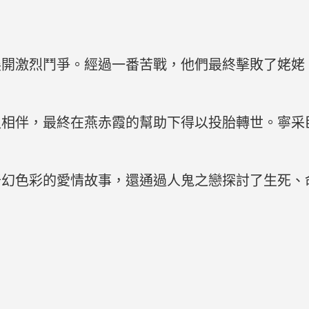
展開激烈鬥爭。經過一番苦戰，他們最終擊敗了姥姥
久相伴，最終在燕赤霞的幫助下得以投胎轉世。寧采
奇幻色彩的愛情故事，還通過人鬼之戀探討了生死、