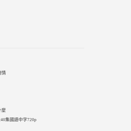
劇情
什麼
0集國語中字720p