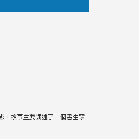
影。故事主要講述了一個書生寧