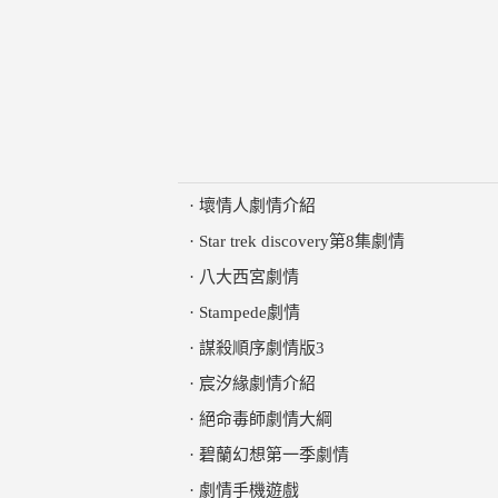
·
壞情人劇情介紹
·
Star trek discovery第8集劇情
·
八大西宮劇情
·
Stampede劇情
·
謀殺順序劇情版3
·
宸汐緣劇情介紹
·
絕命毒師劇情大綱
·
碧蘭幻想第一季劇情
·
劇情手機遊戲