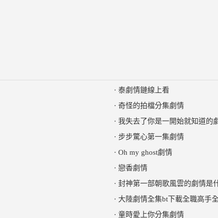
·
泰劇情鏈線上看
·
奇怪的拍檔分集劇情
·
我失去了你是一開始就知道的
·
步步驚心第一集劇情
·
Oh my ghost劇情
·
戀香劇情
·
封神第一部朝歌風雲的劇情是
·
大陸劇情全集bt下載全職高手全4
·
童時愛上你分集劇情