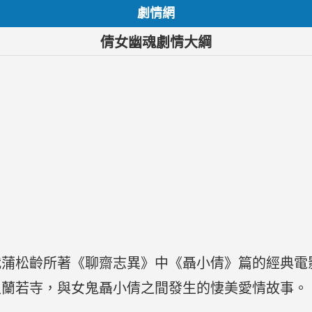
劇情網
倩女幽魂劇情大綱
代蒲松齡所著《聊齋志異》中《聶小倩》篇的經典電
入蘭若寺，與女鬼聶小倩之間發生的悽美愛情故事。