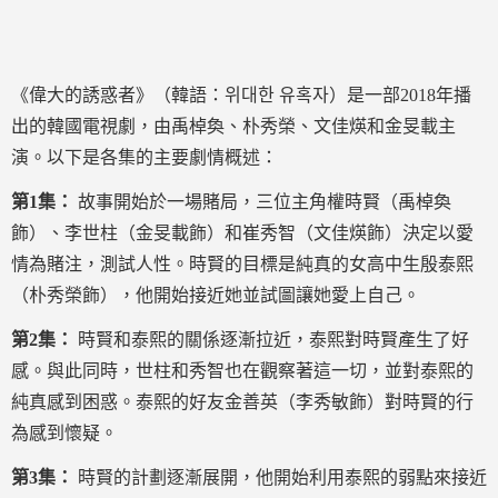
《偉大的誘惑者》（韓語：위대한 유혹자）是一部2018年播
出的韓國電視劇，由禹棹奐、朴秀榮、文佳煐和金旻載主
演。以下是各集的主要劇情概述：
第1集：
故事開始於一場賭局，三位主角權時賢（禹棹奐
飾）、李世柱（金旻載飾）和崔秀智（文佳煐飾）決定以愛
情為賭注，測試人性。時賢的目標是純真的女高中生殷泰熙
（朴秀榮飾），他開始接近她並試圖讓她愛上自己。
第2集：
時賢和泰熙的關係逐漸拉近，泰熙對時賢產生了好
感。與此同時，世柱和秀智也在觀察著這一切，並對泰熙的
純真感到困惑。泰熙的好友金善英（李秀敏飾）對時賢的行
為感到懷疑。
第3集：
時賢的計劃逐漸展開，他開始利用泰熙的弱點來接近