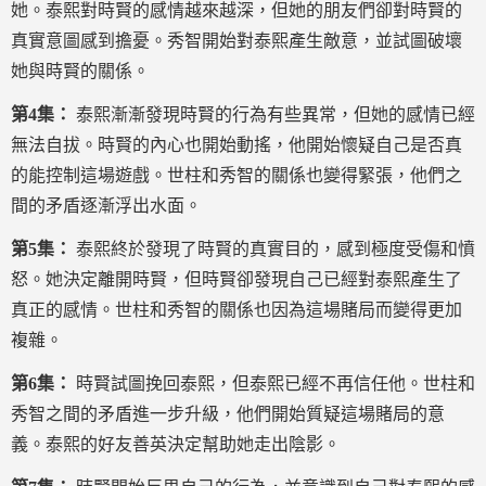
她。泰熙對時賢的感情越來越深，但她的朋友們卻對時賢的
真實意圖感到擔憂。秀智開始對泰熙產生敵意，並試圖破壞
她與時賢的關係。
第4集：
泰熙漸漸發現時賢的行為有些異常，但她的感情已經
無法自拔。時賢的內心也開始動搖，他開始懷疑自己是否真
的能控制這場遊戲。世柱和秀智的關係也變得緊張，他們之
間的矛盾逐漸浮出水面。
第5集：
泰熙終於發現了時賢的真實目的，感到極度受傷和憤
怒。她決定離開時賢，但時賢卻發現自己已經對泰熙產生了
真正的感情。世柱和秀智的關係也因為這場賭局而變得更加
複雜。
第6集：
時賢試圖挽回泰熙，但泰熙已經不再信任他。世柱和
秀智之間的矛盾進一步升級，他們開始質疑這場賭局的意
義。泰熙的好友善英決定幫助她走出陰影。