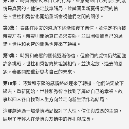
第7集：
時賢開始反思自己的行為，並意識到自己對泰熙的感
情是真實的。他決定放棄賭局，並試圖重新贏得泰熙的信
任。世柱和秀智也開始重新審視他們之間的關係。
第8集：
泰熙在朋友的幫助下逐漸恢復了自信，並決定不再被
時賢左右。時賢則開始真正追求泰熙，並試圖彌補自己的過
錯。世柱和秀智的關係也迎來了轉機。
第9集：
時賢和泰熙的關係逐漸修復，但他們的感情仍然面臨
許多挑戰。世柱和秀智終於坦誠相待，並決定放下過去的恩
怨。泰熙開始重新思考自己的未來。
第10集：
時賢和泰熙的感情終於迎來了轉機，他們決定放下
過去，重新開始。世柱和秀智也找到了屬於自己的幸福。故
事以四人各自找到人生方向並走向新生活作為結局。
這部劇通過一場愛情賭局探討了人性、信任與成長的主題，
展現了年輕人在愛情與友情中的掙扎與成長。