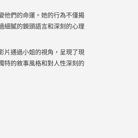
變他們的命運。她的行為不僅揭
過細膩的鏡頭語言和深刻的心理
影片通過小姐的視角，呈現了現
獨特的敘事風格和對人性深刻的