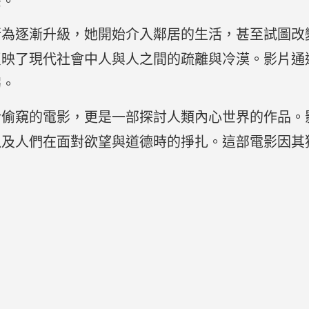
繫。
行為逐漸升級，她開始介入鄰居的生活，甚至試圖改
反映了現代社會中人與人之間的疏離與冷漠。影片通
弱。
於偷窺的電影，更是一部探討人類內心世界的作品。
以及人們在面對欲望與道德時的掙扎。這部電影因其