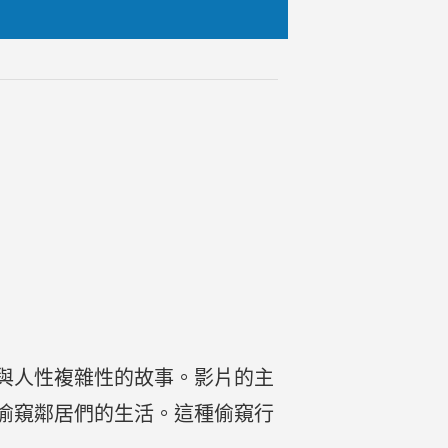
與人性複雜性的故事。影片的主
偷窺鄰居們的生活。這種偷窺行