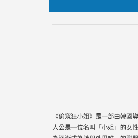
《偷窺狂小姐》是一部由韓國
人公是一位名叫「小姐」的女