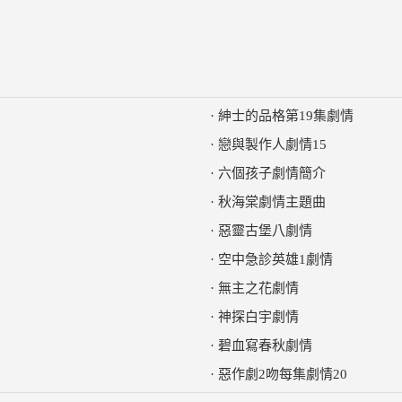
·
紳士的品格第19集劇情
·
戀與製作人劇情15
·
六個孩子劇情簡介
·
秋海棠劇情主題曲
·
惡靈古堡八劇情
·
空中急診英雄1劇情
·
無主之花劇情
·
神探白宇劇情
·
碧血寫春秋劇情
·
惡作劇2吻每集劇情20