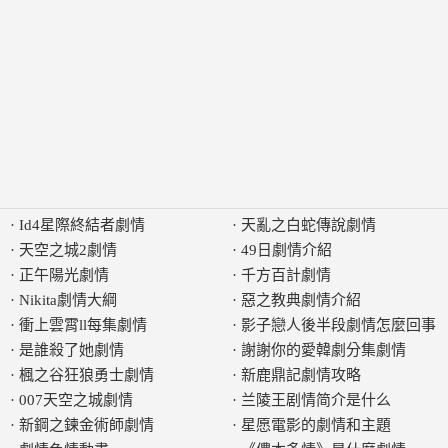
·
Id4星際終結者劇情
·
天亂之白蛇傳說劇情
·
天空之城2劇情
·
49日劇情介紹
·
正午陽光劇情
·
千方百計劇情
·
Nikita劇情大綱
·
惡之教典劇情介紹
·
衝上雲霄ll每集劇情
·
影子戀人後半段劇情怎麼回事
·
是誰殺了她劇情
·
謝謝你的愛韓劇分集劇情
·
楓之谷狂狼勇士劇情
·
新鹿鼎記劇情攻略
·
007天空之城劇情
·
兰陵王剧情简介是什么
·
新鋼之鍊金術師劇情
·
星愿電影的劇情和主題