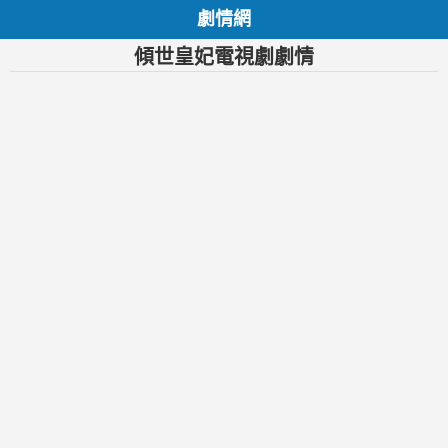
劇情網
傾世皇妃電視劇劇情