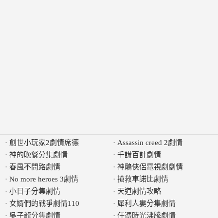
·
創世小玩家2劇情席德
·
Assassin creed 2劇情
·
神的晚餐分集劇情
·
千謊百計劇情
·
春風不問路劇情
·
神鵰俠侶電視劇劇情
·
No more heroes 3劇情
·
搶救車諾比劇情
·
小日子分集劇情
·
天道劇情攻略
·
女婿們的戰爭劇情110
·
犀利人婁分集劇情
·
吳子龍分集劇情
·
任憑時光沸騰劇情