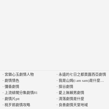
·
宮鎖心玉劇情人物
·
永遠的七日之都奧露西亞劇情
·
劇情情色
·
我是山姆(i am sam)是什麼劇情
·
彌香劇情
·
探谷劇情
·
上流緋聞分集劇情81
·
愛上無賴男劇情
·
劇情片ptt
·
清落劇情是什麼
·
桃歹郎劇情攻略
·
良善劇情天堂地域