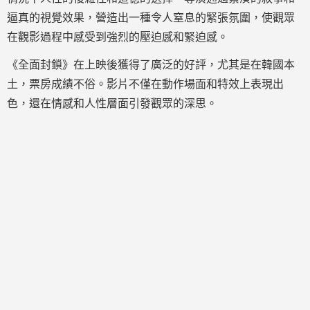
逼真的視覺效果，營造出一種令人窒息的緊張氛圍，使觀眾
在觀影過程中感受到強烈的壓迫感和緊迫感。
《全面封鎖》在上映後獲得了廣泛的好評，尤其是在韓國本
土，票房成績不俗。影片不僅在動作場面和特效上表現出
色，還在情感和人性層面引發觀眾的深思。