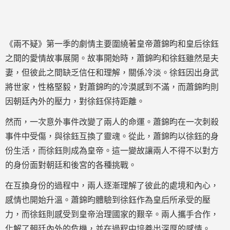
《兩不疑》第一季的劇情主要圍繞著皇帝蕭錦昀和皇后徐鈺
之間的愛情故事展開。故事開始時，蕭錦昀和徐鈺雖然是夫
妻，但彼此之間缺乏信任和理解，關係冷淡。徐鈺因出身武
將世家，性格堅毅，對蕭錦昀的冷漠感到不滿，而蕭錦昀則
因朝廷內外的壓力，對徐鈺保持距離。
然而，一次意外事件改變了兩人的命運。蕭錦昀在一次刺殺
事件中受傷，與徐鈺互換了靈魂。從此，蕭錦昀以徐鈺的身
份生活，而徐鈺則成為皇帝。這一變故讓兩人不得不以對方
的身份面對朝廷和後宮的各種挑戰。
在互換身份的過程中，兩人逐漸理解了彼此的處境和內心，
感情也開始升溫。蕭錦昀體驗到徐鈺作為皇后所承受的壓
力，而徐鈺則感受到皇帝治理國家的艱辛。兩人攜手合作，
化解了朝廷內外的危機，並在過程中培養出深厚的感情。